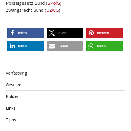
Polizeigesetz Bund (
BPolG
)
Zwangsrecht Bund (
UZwG
)
teilen
teilen
merken
teilen
E-Mail
teilen
Verfassung
Gesetze
Polizei
Links
Tipps