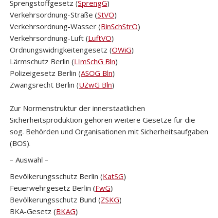
Sprengstoffgesetz (
SprengG
)
Verkehrsordnung-Straße (
StVO
)
Verkehrsordnung-Wasser (
BinSchStrO
)
Verkehrsordnung-Luft (
LuftVO
)
Ordnungswidrigkeitengesetz (
OWiG
)
Lärmschutz Berlin (
LImSchG Bln
)
Polizeigesetz Berlin (
ASOG Bln
)
Zwangsrecht Berlin (
UZwG Bln
)
Zur Normenstruktur der innerstaatlichen
Sicherheitsproduktion gehören weitere Gesetze für die
sog. Behörden und Organisationen mit Sicherheitsaufgaben
(BOS).
– Auswahl –
Bevölkerungsschutz Berlin (
KatSG
)
Feuerwehrgesetz Berlin (
FwG
)
Bevölkerungsschutz Bund (
ZSKG
)
BKA-Gesetz (
BKAG
)