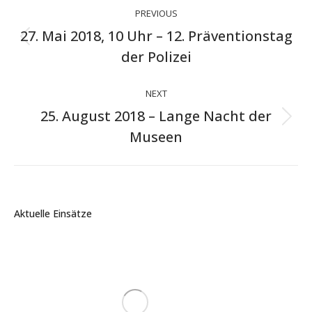
Project
PREVIOUS
navigation
27. Mai 2018, 10 Uhr – 12. Präventionstag
Previous
der Polizei
project:
NEXT
25. August 2018 – Lange Nacht der
Next
Museen
project:
Aktuelle Einsätze