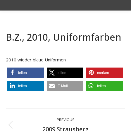
B.Z., 2010, Uniformfarben
2010 wieder blaue Uniformen
teilen
teilen
merken
teilen
E-Mail
teilen
Project
PREVIOUS
navigation
Previous
2009 Strausberg