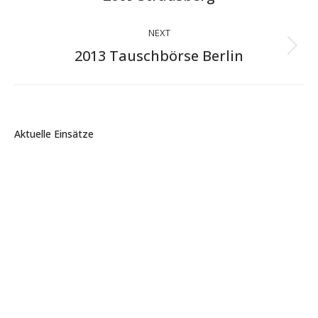
project:
NEXT
Next
2013 Tauschbörse Berlin
project:
Aktuelle Einsätze